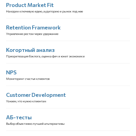
Product Market Fit
Находим ключевую идею, аудиторию и рынок под нее
Retention Framework
Управление ростом через удержание
Когортный анализ
Приоритезация бэклога, оценка фич и юнит экономики
NPS
Мониторинг счастья клиентов
Customer Development
Узнаем, что нужно клиентам
АБ-тесты
Выбор объективно лучшей альтернативы