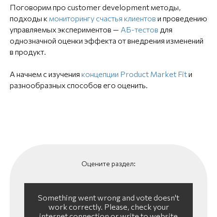
Поговорим про customer development методы,
подходы к
мониторингу счастья клиентов
и проведению
управляемых экспериментов —
АБ-тестов
для
однозначной оценки эффекта от внедрения изменений
в продукт.
А начнем с изучения
концепции Product Market Fit
и
разнообразных способов его оценить.
Оцените раздел:
Something went wrong and vote doesn't
work correctly. Please, check your
internet connection or write to website