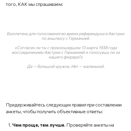
того, КАК мы спрашиваем:
Бюллетень для голосования во время референдума в Австрии
по аншлюсу с Германией.
«Согласен ли ты с произошедшим 13 марта 1938 года
воссоединением Австрии с Германией и голосуешь ли за
нашего фюрера?»
Да — большой кружок, Нет — маленький.
Придерживайтесь следующих правил при составлении
анкеты, чтобы получить объективные ответы:
Чем проще, тем лучше
. Проверяйте анкеты на