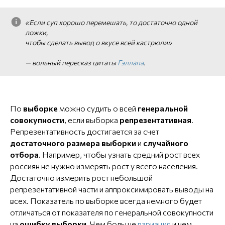
«Если суп хорошо перемешать, то достаточно одной
ложки,
чтобы сделать вывод о вкусе всей кастрюли
»
— вольный пересказ цитаты
Гэллапа
.
По
выборке
можно судить о всей
генеральной
совокупности
, если выборка
репрезентативная
.
Репрезентативность достигается за счет
достаточного размера выборки
и
случайного
отбора
. Например, чтобы узнать средний рост всех
россиян не нужно измерять рост у всего населения.
Достаточно измерить рост небольшой
репрезентативной части и аппроксимировать выводы на
всех. Показатель по выборке всегда немного будет
отличаться от показателя по генеральной совокупности
на
ошибку выборки
. Чем больше
вариация
и чем