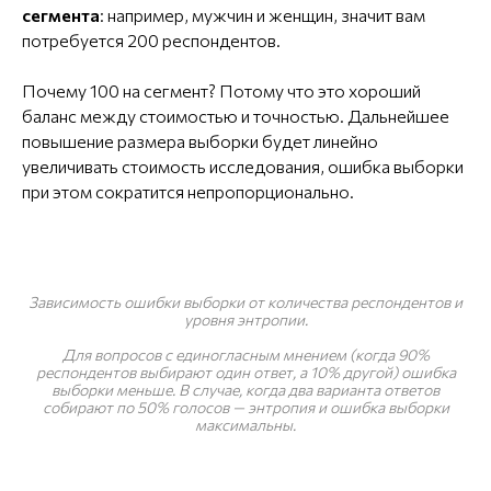
сегмента
: например, мужчин и женщин, значит вам
потребуется 200 респондентов.
Почему 100 на сегмент? Потому что это хороший
баланс между стоимостью и точностью. Дальнейшее
повышение размера выборки будет линейно
увеличивать стоимость исследования, ошибка выборки
при этом сократится непропорционально.
Зависимость ошибки выборки от количества респондентов и
уровня энтропии.
Для вопросов с единогласным мнением (когда 90%
респондентов выбирают один ответ, а 10% другой) ошибка
выборки меньше. В случае, когда два варианта ответов
собирают по 50% голосов — энтропия и ошибка выборки
максимальны.